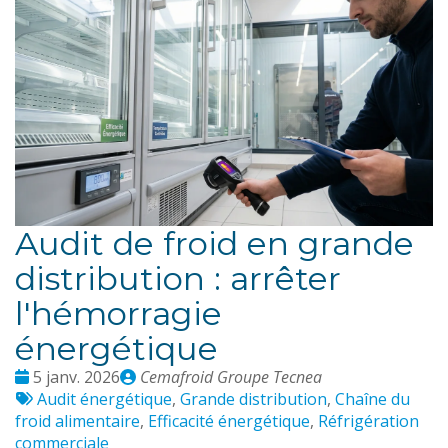
Audit de froid en grande
distribution : arrêter
l'hémorragie
énergétique
Date
Publié
5 janv. 2026
Cemafroid Groupe Tecnea
:
Tags
par
Audit énergétique
,
Grande distribution
,
Chaîne du
:
froid alimentaire
,
Efficacité énergétique
,
Réfrigération
commerciale