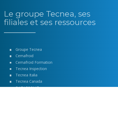
Le groupe Tecnea, ses
filiales et ses ressources
Groupe Tecnea
Cemafroid
Cemafroid Formation
Tecnea Inspection
Tecnea Italia
Tecnea Canada
DATAFORM®
DATAFLUIDES®
DATABILAN®
DATAFRIG®
ADC fluides frigorigènes