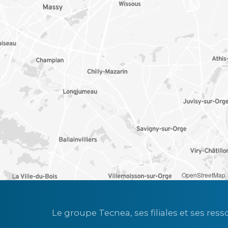
OpenStreetMap
Le groupe Tecnea, ses filiales et ses res