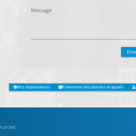
Message
Env
Nos implantations
Traitement des plaintes et appels
sources