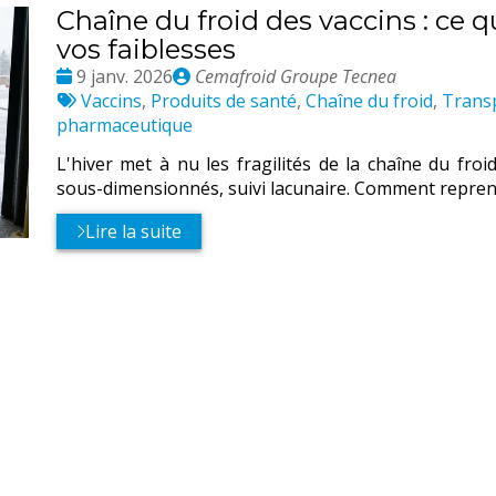
Chaîne du froid des vaccins : ce q
vos faiblesses
Date
Publié
9 janv. 2026
Cemafroid Groupe Tecnea
:
Tags
par
Vaccins
,
Produits de santé
,
Chaîne du froid
,
Transp
:
pharmaceutique
L'hiver met à nu les fragilités de la chaîne du froi
sous-dimensionnés, suivi lacunaire. Comment reprendr
Lire la suite