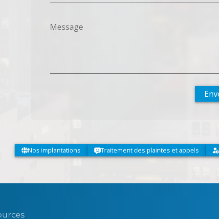
Message
Env
Nos implantations
Traitement des plaintes et appels
sources