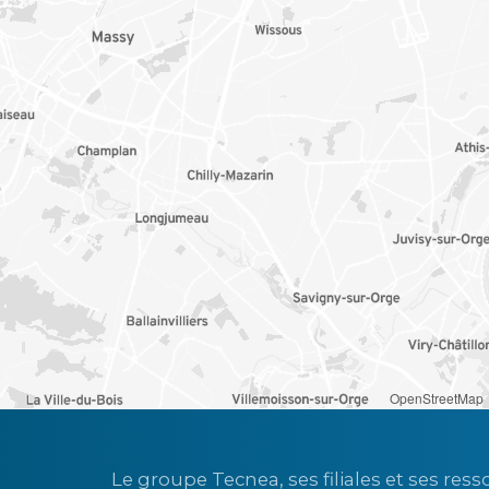
OpenStreetMap
Le groupe Tecnea, ses filiales et ses res